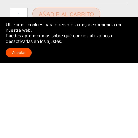
cantidad
Alternative:
AÑADIR AL CARRITO
Utilizamos cookies para ofrecerte la mejor experiencia en
nuestra web.
Puedes aprender más sobre qué cookies utilizamos o
desactivarlas en los
ajustes
.
Aceptar
RECORRIDO
Unite a nuestra
comunidad
Todo lo que
APTO
necesitás
FÍSICO Y
saber del
DESLINDE
Gran Fondo
7 Lagos
by
ALOJAMIENTO
Vista
Y
Unite
TRASLADO
SUSCRIBITE
a
nuestra