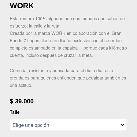
WORK
Esta remera 100% algodón une dos mundos que saben de
esfuerzo: la calle y la ruta.
Creada por la marca WORK en colaboración con el Gran
Fondo 7 Lagos, tiene un diseño exclusivo con el recorrido
completo estampado en la espalda —porque cada kilómetro
cuenta, incluso después de cruzar la meta.
Cómoda, resistente y pensada para el día a día, esta
prenda es para quienes entienden que pedalear también es
una actitud.
$
39.000
REMERA
Talle
URBAN
GF7L
X
WORK